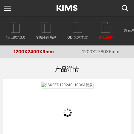
磐石
当代建筑3.0
918臻选系列
GDI艺术木纹
原石森林
1200X2400X9mm
1200X2780X6mm
产品详情