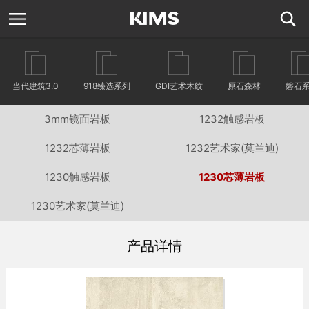
当代建筑3.0
918臻选系列
GDI艺术木纹
原石森林
磐石
3mm镜面岩板
1232触感岩板
1232芯薄岩板
1232艺术家(莫兰迪)
1230触感岩板
1230芯薄岩板
1230艺术家(莫兰迪)
产品详情