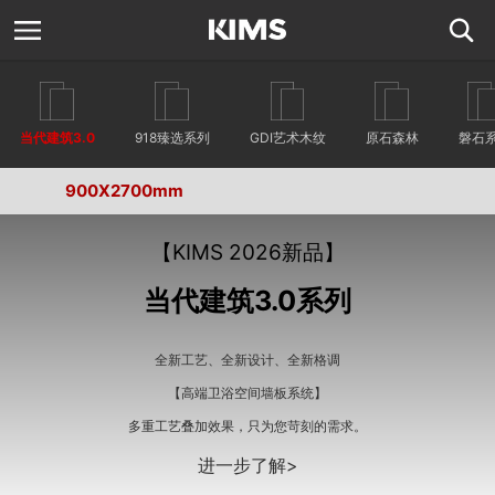
当代建筑3.0
918臻选系列
GDI艺术木纹
原石森林
磐石
900X2700mm
【KIMS 2026新品】
当代建筑3.0系列
全新工艺、全新设计、全新格调
【高端卫浴空间墙板系统】
多重工艺叠加效果，只为您苛刻的需求。
进一步了解>