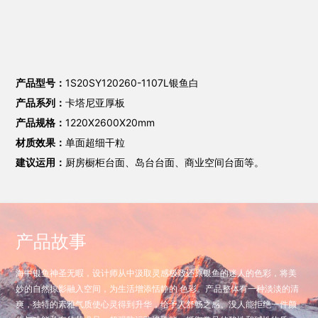
产品型号：
1S20SY120260-1107L银鱼白
产品系列：
卡塔尼亚厚板
产品规格：
1220X2600X20mm
材质效果：
单面超细干粒
建议运用：
厨房橱柜台面、岛台台面、商业空间台面等。
产品故事
海中银鱼神圣无暇，设计师从中汲取灵感极致还原银鱼的迷人的色彩，将美
妙的自然掠影融入空间，为生活增添恬静的 色彩。产品整体有一种淡淡的清
爽，独特的素雅气质使心灵得到升华，给予人舒畅之感。没人能拒绝一件颜