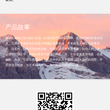
产品故事
神秘的深海之岩为设计灵感，以现代的手法加以演绎。高级且独特的海岩深
灰，它具有丰厚的色彩意蕴与细腻的表面质感，带来视觉与触觉的双重享
受。深灰色，如同空灵的夜色般，令空间显得秀美而隽永，扣动人的心扉，
在烟波灯影之中，刻画出唯美与多情。一石三面，不管是家装墙地面，还是
橱柜、岛台，它都百搭随心，与生俱来的的美学肌理，让大面积的别墅、平
层浪漫且精致，当艺术融入生活，每一处细节都值得品鉴。